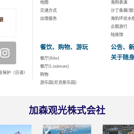
地图
海狗表演
交通方式
沙丁鱼展[银
出借服务
海豹环状水
企鹅游行
陆族馆
餐饮、购物、游玩
公告、
关于随
餐厅[Ribe]
餐厅[Lindetraet]
息保护（日语）
购物
游乐园[尼克斯乐园]
加森观光株式会社