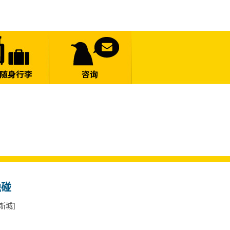
触碰
斯城]