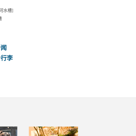
河水槽]
槽
新闻
身行李